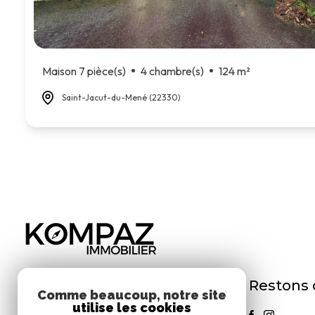
Maison 7 pièce(s)
4 chambre(s)
124 m²
Saint-Jacut-du-Mené (22330)
Restons
KOMPAZ IMMOBILIER
Comme beaucoup, notre site
utilise les cookies