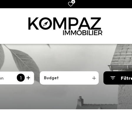
0
1
on
Filtr
Budget