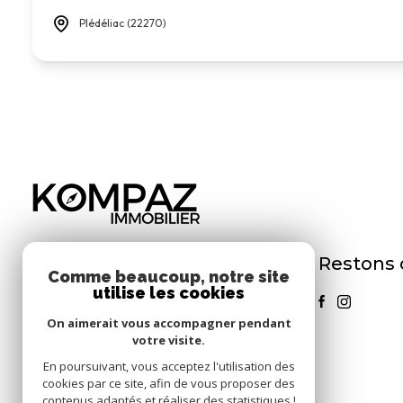
Plédéliac (22270)
Restons
KOMPAZ IMMOBILIER
Comme beaucoup, notre site
utilise les cookies
06 65 28 67 14
On aimerait vous accompagner pendant
contact@kompaz.bzh
votre visite.
3 LE MOULIN D'HILLION
En poursuivant, vous acceptez l'utilisation des
22640 PLESTAN
cookies par ce site, afin de vous proposer des
contenus adaptés et réaliser des statistiques !