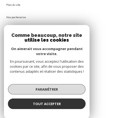
plan du site
nos partenaires
mentions légales
Comme beaucoup, notre site
utilise les cookies
admin
On aimerait vous accompagner pendant
votre visite.
politique rgpd
En poursuivant, vous acceptez l'utilisation des
cookies par ce site, afin de vous proposer des
cookies
contenus adaptés et réaliser des statistiques !
© 2026 | Tous droits réservés
PARAMÉTRER
Réalisé par
TOUT ACCEPTER