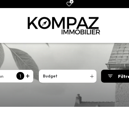
0
1
on
Filtr
Budget