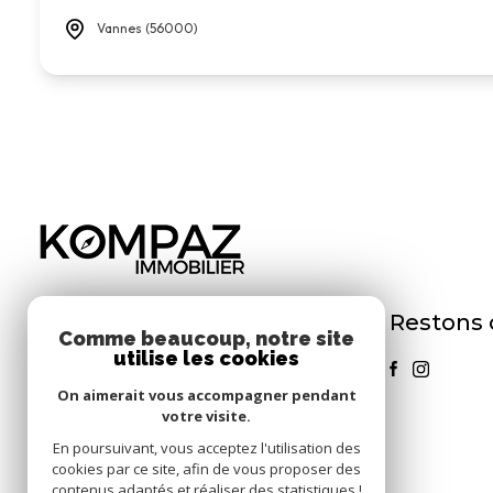
Vannes (56000)
Restons
KOMPAZ IMMOBILIER
Comme beaucoup, notre site
utilise les cookies
06 65 28 67 14
On aimerait vous accompagner pendant
contact@kompaz.bzh
votre visite.
3 LE MOULIN D'HILLION
En poursuivant, vous acceptez l'utilisation des
22640 PLESTAN
cookies par ce site, afin de vous proposer des
contenus adaptés et réaliser des statistiques !